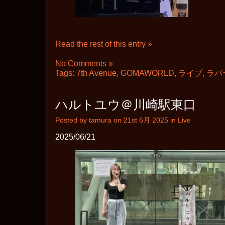
Read the rest of this entry »
No Comments »
Tags:
7th Avenue
,
GOMAWORLD
,
ライブ
,
ラバ
ハルトユウ＠川崎駅東口
Posted by tamura on 21st 6月 2025 in
Live
2025/06/21