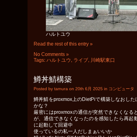
ハルトユウ
Read the rest of this entry »
No Comments »
Tags:
ハルトユウ
,
ライブ
,
川崎駅東口
鱒丼鯖構築
Posted by tamura on 20th 6月 2025 in
コンピュータ
鱒丼鯖をproxmox上のDietPiで構築しなお
かな？
厳密にはproxmoxの通信が突然できなくな
が、通信できなくなったのを感知したら再起動
に起動して回避中
使っているの私一人だしまぁいいか