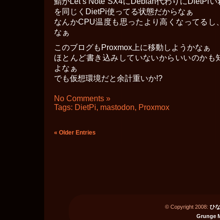
鯖がLet’s Note SX4にDebian代わりにDi
を同じくDietPi使ってる状態だからなぁ
なんかCPU温度も思ったより高くなってるし
なぁ
このブログもProxmox上に移動しようかなぁ
ほとんど書き込みしていないからいいのかも
よなぁ
でも仮想環境だと余計重いか!?
No Comments »
Tags:
DietPi
,
mastodon
,
Proxmox
« Older Entries
© Copyright 2008:
ひな
Grunge 