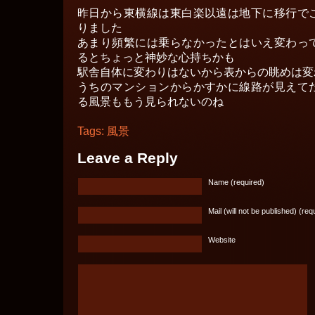
昨日から東横線は東白楽以遠は地下に移行で
りました
あまり頻繁には乗らなかったとはいえ変わっ
るとちょっと神妙な心持ちかも
駅舎自体に変わりはないから表からの眺めは変
うちのマンションからかすかに線路が見えて
る風景ももう見られないのね
Tags:
風景
Leave a Reply
Name (required)
Mail (will not be published) (req
Website