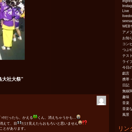
Ingre
Insta
Live
livedo
sees
WEB
アメ
お知
コン
つぶ
テス
ライ
今日
戯言
“三島大社大祭”
携帯・
日記
無線
趣味
音楽
音楽
風景
ﾊﾞｯｸだったら、かえる
くん、消えちゃうかも…
消えて、目
だけ見えたらおもろいと思いません
リン
ことがあります。