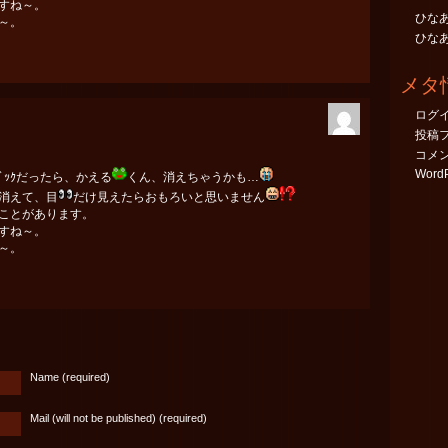
すね～。
ひなあ
～。
ひなあ
メタ
ログ
投稿
コメ
WordP
ﾊﾞｯｸだったら、かえる
くん、消えちゃうかも…
消えて、目
だけ見えたらおもろいと思いません
ことがあります。
すね～。
～。
Name (required)
Mail (will not be published) (required)