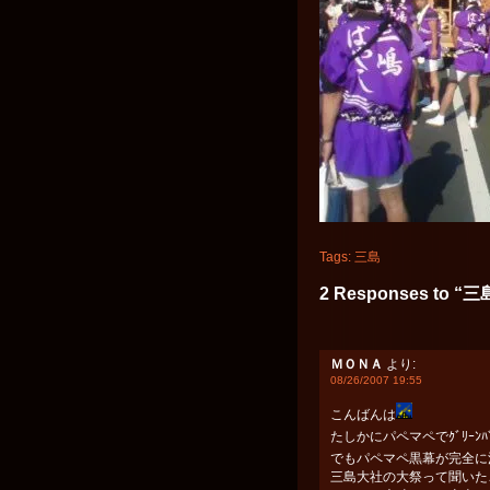
Tags:
三島
2 Responses to 
ＭＯＮＡ
より:
08/26/2007 19:55
こんばんは
たしかにパペマペでｸﾞﾘｰﾝ
でもパペマペ黒幕が完全に
三島大社の大祭って聞いた