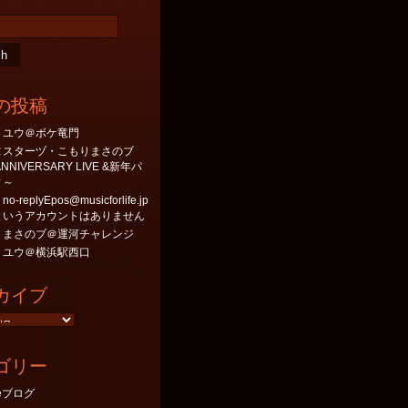
の投稿
トユウ＠ボケ竜門
ヌスターヅ・こもりまさのブ
 ANNIVERSARY LIVE &新年パ
ィ～
-replyEpos@musicforlife.jp
というアカウントはありません
りまさのブ＠運河チャレンジ
トユウ＠横浜駅西口
カイブ
ゴリー
neブログ