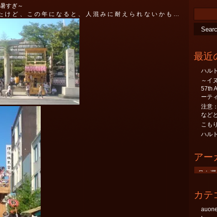
暑すぎ～
たけど、この年になると、人混みに耐えられないかも…
最近
ハル
～イ
57th
ーテ
注意：no
など
こも
ハル
アー
ア
ー
カ
カテ
イ
ブ
auo