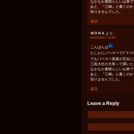
なかなか素晴らしい山車で
あと、『三嶋』と書くのか
知りませんでした。
返信
ＭＯＮＡ
より:
08/26/2007 19:55
こんばんは
たしかにパペマペでｸﾞﾘｰﾝ
でもパペマペ黒幕が完全に
三島大社の大祭って聞いた
なかなか素晴らしい山車で
あと、『三嶋』と書くのか
知りませんでした。
返信
Leave a Reply