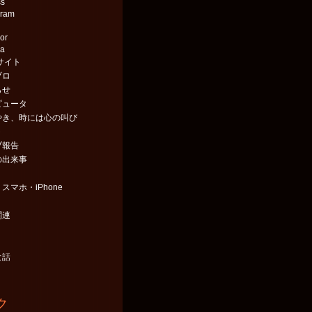
ss
gram
or
aa
サイト
ブロ
らせ
ピュータ
やき、時には心の叫び
ト
ブ報告
の出来事
スマホ・iPhone
関連
な話
ク