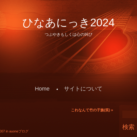
ひなあにっき2024
つぶやきもしくは心の叫び
Home
サイトについて
これなんて竹の子族(笑)
»
検索
007 in
auoneブログ