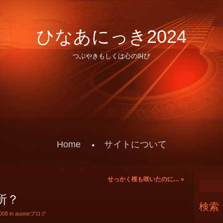
ひなあにっき2024
つぶやきもしくは心の叫び
Home
サイトについて
せっかく桜も咲いたのに…
»
所？
検索
008 in
auoneブログ