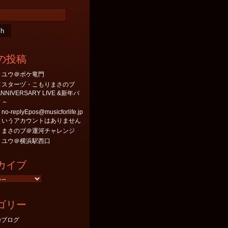
の投稿
トユウ＠ボケ竜門
ヌスターヅ・こもりまさのブ
 ANNIVERSARY LIVE &新年パ
ィ～
-replyEpos@musicforlife.jp
というアカウントはありません
りまさのブ＠運河チャレンジ
トユウ＠横浜駅西口
カイブ
ゴリー
neブログ