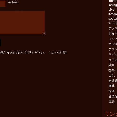
Ingre
Website
Insta
Live
livedo
sees
WEB
アメ
お知
コン
つぶ
テス
視されますのでご注意ください。（スパム対策）
ライ
今日
戯言
携帯・
日記
無線
趣味
音楽
音楽
風景
リン