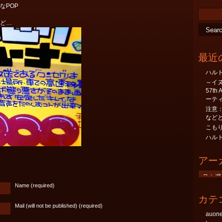
なPOP
ど…
最近
ハル
～イ
57th
ーテ
注意：no
など
こも
ハル
アー
ア
ー
Name (required)
カ
カテ
イ
Mail (will not be published) (required)
ブ
auo