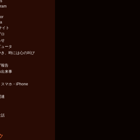
ss
gram
or
aa
サイト
ブロ
らせ
ピュータ
やき、時には心の叫び
ト
ブ報告
の出来事
スマホ・iPhone
関連
な話
ク