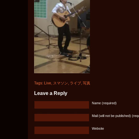
Tags:
Live
,
スマソン
,
ライブ
,
写真
Leave a Reply
Name (required)
Mail (will not be published) (req
Website