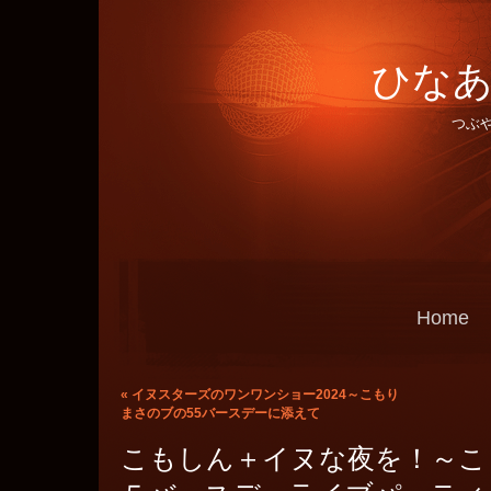
ひなあ
つぶ
Home
«
イヌスターズのワンワンショー2024～こもり
まさのブの55バースデーに添えて
こもしん＋イヌな夜を！～こ