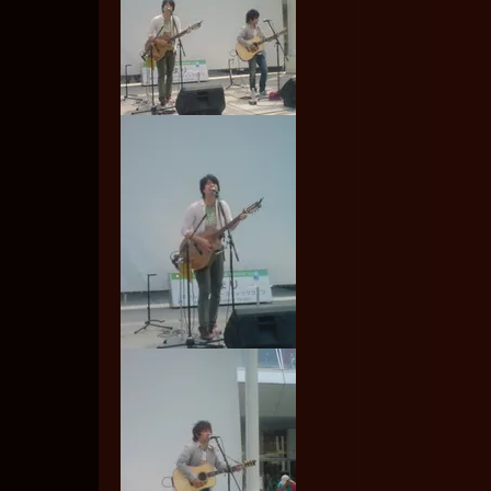
横
浜
ア
リ
ー
ナ…
前
は