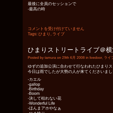
最後に全員のセッションで
-最高の時
ひ
コメントを受け付けていません
ま
Tags:
ひまり
,
ライブ
り
＠
吉
ひまりストリートライブ＠横
祥
寺
Posted by tamura on 29th 6月 2008 in
livedoor
,
ライ
SHUFFLE
は
ゆずの追加公演に合わせて行なわれたひまりス
今日は雨でしたが大勢の人が来てくださいまし
-カエル
-gallop
-Birthday
-Boom
-決して枯れない花
-Wonderful Life
-ほんまアホやなぁ