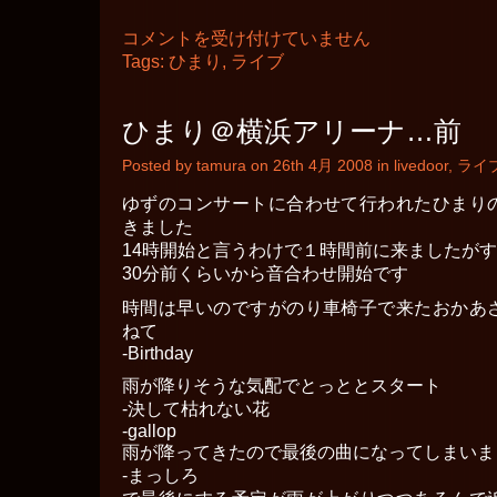
ひ
コメントを受け付けていません
ま
Tags:
ひまり
,
ライブ
り
「ま
っ
ひまり＠横浜アリーナ…前
し
ろ」
Posted by tamura on 26th 4月 2008 in
livedoor
,
ライ
ア
コ
ゆずのコンサートに合わせて行われたひまり
ー
ス
きました
テ
14時開始と言うわけで１時間前に来ましたが
ィ
30分前くらいから音合わせ開始です
ッ
ク
時間は早いのですがのり車椅子で来たおかあ
ラ
ねて
イ
-Birthday
ブ
＠
雨が降りそうな気配でとっととスタート
ラ
-決して枯れない花
ゾ
-gallop
ー
ナ
雨が降ってきたので最後の曲になってしまいま
川
-まっしろ
崎