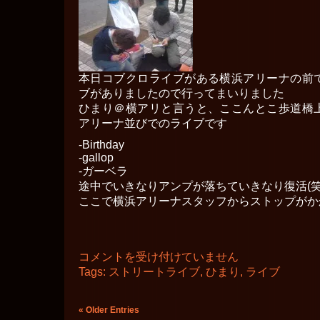
本日コブクロライブがある横浜アリーナの前
ブがありましたので行ってまいりました
ひまり＠横アリと言うと、ここんとこ歩道橋
アリーナ並びでのライブです
-Birthday
-gallop
-ガーベラ
途中でいきなりアンプが落ちていきなり復活(笑
ここで横浜アリーナスタッフからストップがかかり
ひ
コメントを受け付けていません
ま
Tags:
ストリートライブ
,
ひまり
,
ライブ
り
ス
ト
« Older Entries
リ