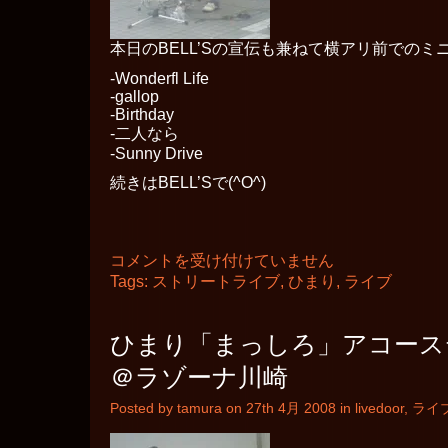
本日のBELL’Sの宣伝も兼ねて横アリ前での
-Wonderfl Life
-gallop
-Birthday
-二人なら
-Sunny Drive
続きはBELL’Sで(^O^)
ひ
コメントを受け付けていません
ま
Tags:
ストリートライブ
,
ひまり
,
ライブ
り
ス
ト
ひまり「まっしろ」アコース
リ
ー
＠ラゾーナ川崎
ト
ラ
Posted by tamura on 27th 4月 2008 in
livedoor
,
ライ
イ
ブ
＠