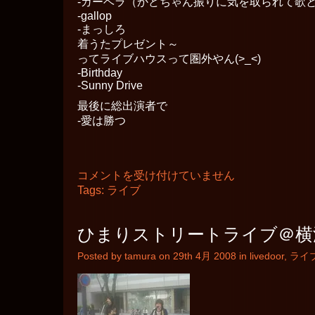
-ガーベラ（かどちゃん振りに気を取られて歌
ナ
-gallop
前
-まっしろ
は
着うたプレゼント～
ってライブハウスって圏外やん(>_<)
-Birthday
-Sunny Drive
最後に総出演者で
-愛は勝つ
ひ
コメントを受け付けていません
ま
Tags:
ライブ
り
ラ
イ
ひまりストリートライブ＠横
ブ
＠
Posted by tamura on 29th 4月 2008 in
livedoor
,
ライ
横
浜
BELL’S
は