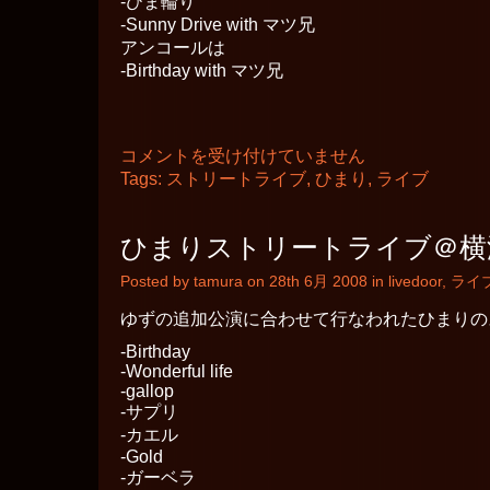
-ひま輪り
-Sunny Drive with マツ兄
アンコールは
-Birthday with マツ兄
ひ
コメントを受け付けていません
ま
Tags:
ストリートライブ
,
ひまり
,
ライブ
り
ス
ト
ひまりストリートライブ＠横
リ
ー
Posted by tamura on 28th 6月 2008 in
livedoor
,
ライ
ト
ラ
ゆずの追加公演に合わせて行なわれたひまりの
イ
ブ
-Birthday
＠
-Wonderful life
横
-gallop
浜
-サプリ
ア
リ
-カエル
ー
-Gold
ナ
-ガーベラ
周