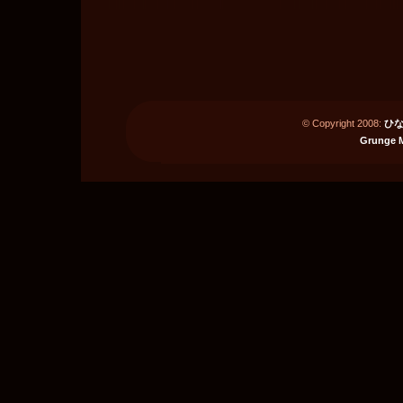
ー
ト
ラ
イ
ブ
＠
横
浜
© Copyright 2008:
ひな
ア
Grunge 
リ
ー
ナ
前
は