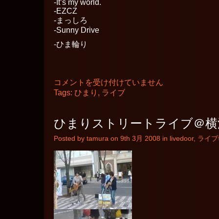
-It’s my world.
-EZCZ
-まっしろ
-Sunny Drive
-ひま輪り
ひ
コメントを受け付けていません
ま
Tags:
ひまり
,
ライブ
り
＠
代々
ひまりストリートライブ＠横
木
公
Posted by tamura on 9th 3月 2008 in
livedoor
,
ライブ
園
は