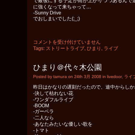
で最後にする予定が雨が上がりつつあるんで
は
に強くなって来ちゃって…
-Sunny Drive
でおしまいでした(;_;)
ひ
コメントを受け付けていません
ま
Tags:
ストリートライブ
,
ひまり
,
ライブ
り
＠
横
ひまり＠代々木公園
浜
ア
Posted by tamura on 24th 3月 2008 in
livedoor
,
ライ
リ
ー
昨日はかなりの遅刻だったので、途中からしか
ナ…
前
-決して枯れない花
は
-ワンダフルライブ
-BOOM
-ガーベラ
-二人なら
-あなたみたいな優しい歌を
-トマト