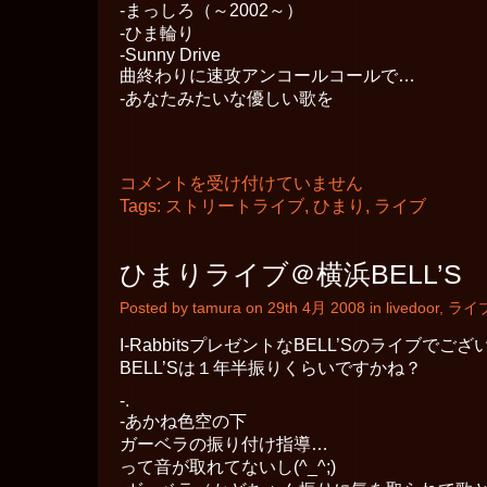
-まっしろ（～2002～）
辺
-ひま輪り
は
-Sunny Drive
曲終わりに速攻アンコールコールで…
-あなたみたいな優しい歌を
ひ
コメントを受け付けていません
ま
Tags:
ストリートライブ
,
ひまり
,
ライブ
り
ス
ト
ひまりライブ＠横浜BELL’S
リ
ー
Posted by tamura on 29th 4月 2008 in
livedoor
,
ライ
ト
ラ
I-RabbitsプレゼントなBELL’Sのライブでござ
イ
ブ
BELL’Sは１年半振りくらいですかね？
＠
-.
横
-あかね色空の下
浜
ア
ガーベラの振り付け指導…
リ
って音が取れてないし(^_^;)
ー