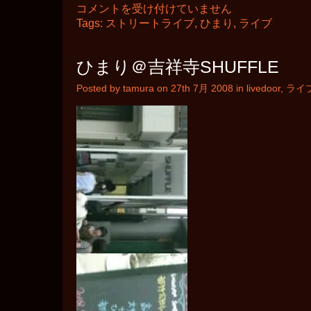
ひ
コメントを受け付けていません
ま
Tags:
ストリートライブ
,
ひまり
,
ライブ
り
ス
ト
ひまり＠吉祥寺SHUFFLE
リ
ー
Posted by tamura on 27th 7月 2008 in
livedoor
,
ライ
ト
ラ
イ
ブ
＠
横
浜
ア
リ
ー
ナ
前
は