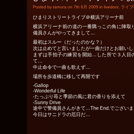
Posted by tamura on 7th 6月 2009 in
livedoor
,
ライブ
ひまりストリートライブ＠横浜アリーナ前
横浜アリーナ前の道の一番隅っこの角に陣取
備員さんがやってきまして…
最初はスルー（だったのかな？）
次は止めてと言いましたが一曲だけとお願いしまして
まずは手拍子の練習を開始…した所で３人目
て…
中止命令で一曲も歌えず…
場所を歩道橋に移して再開です
-Gallop
-Wonderful Life
-たっぷり苺と季節の風に君の香りを添えて
-Sunny Drive
途中で警備員さんがきて…The End.でござい
今日はサニドラの厄日だ…