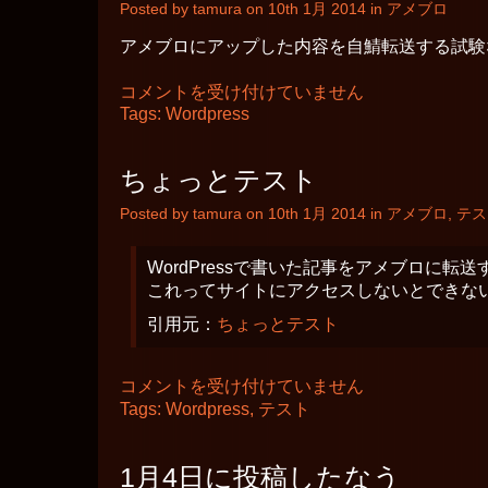
ロ
Posted by tamura on 10th 1月 2014 in
アメブロ
グ
は
アメブロにアップした内容を自鯖転送する試験
ア
コメントを受け付けていません
メ
Tags:
Wordpress
ブ
ロ-
WordPress
ちょっとテスト
連
携
Posted by tamura on 10th 1月 2014 in
アメブロ
,
テス
試
験
は
WordPressで書いた記事をアメブロに転送
これってサイトにアクセスしないとできな
引用元：
ちょっとテスト
ち
コメントを受け付けていません
ょ
Tags:
Wordpress
,
テスト
っ
と
テ
1月4日に投稿したなう
ス