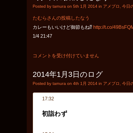
ト
Posted by tamura on 5th 1月 2014 in
アメブロ
,
今日
は
たむらさんの投稿したなう
カレーもいいけど御節もね⁉︎
http://t.co/49BsF
1/4 21:47
1
コメントを受け付けていません
月
4
日
2014年1月3日のログ
に
投
Posted by tamura on 4th 1月 2014 in
アメブロ
,
今日
稿
し
た
17:32
な
う
は
初詣わず