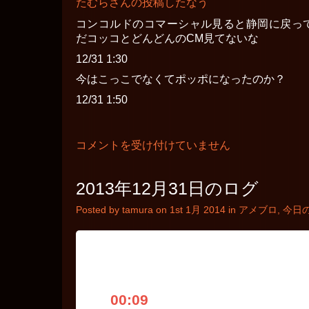
たむらさんの投稿したなう
コンコルドのコマーシャル見ると静岡に戻っ
だコッコとどんどんのCM見てないな
12/31 1:30
今はこっこでなくてポッポになったのか？
12/31 1:50
12
コメントを受け付けていません
月
31
日
2013年12月31日のログ
に
投
Posted by tamura on 1st 1月 2014 in
アメブロ
,
今日
稿
し
た
な
う
は
00:09