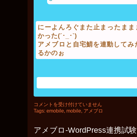
にーよんろぐまた止まったまま
かった(´･_･`)
アメブロと自宅鯖を連動してみ
るかのぉ
このデザインで書いてみる？
2014
コメントを受け付けていません
年
Tags:
emobile
,
mobile
,
アメブロ
1
月
5
日
アメブロ-WordPress連携試験
の