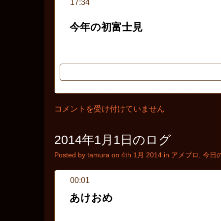
17:34
今年の初富士見
このデザインで書いてみる？
2014
コメントを受け付けていません
年
1
月
2014年1月1日のログ
3
日
の
Posted by tamura on 4th 1月 2014 in
アメブロ
,
今日
ロ
グ
は
00:01
あけおめ