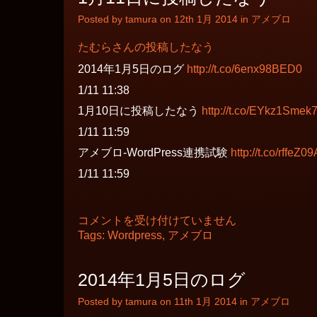
Posted by tamura on 12th 1月 2014 in
アメブロ
たむらさんの投稿したなう
2014年1月5日のログ
http://t.co/6enx98BED0
1/11 11:38
1月10日に投稿したなう
http://t.co/EYkz1Smek
1/11 11:59
アメブロ-WordPress連携試験
http://t.co/rffeZ0
1/11 11:59
1
コメントを受け付けていません
月
Tags:
Wordpress
,
アメブロ
11
日
に
投
2014年1月5日のログ
稿
し
Posted by tamura on 11th 1月 2014 in
アメブロ
た