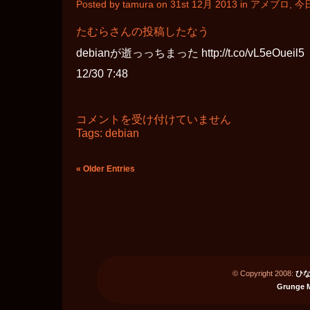
Posted by tamura on 31st 12月 2013 in
アメブロ
,
今
グ
は
たむらさんの投稿したなう
debianが逝っっちまった http://t.co/vL5eOueil5
12/30 7:48
12
コメントを受け付けていません
月
Tags:
debian
30
日
に
« Older Entries
投
稿
し
た
な
う
は
© Copyright 2008:
ひな
Grunge 