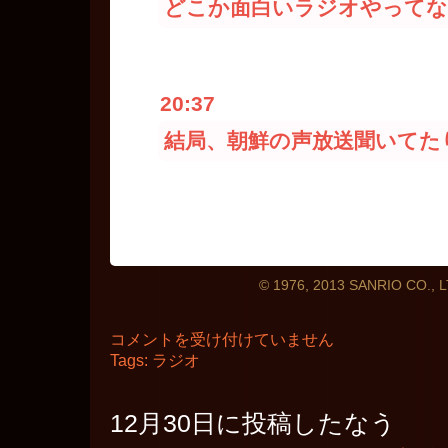
どこか面白いラジオやってな
20:37
結局、朝鮮の声放送聞いてたり(
このデザインで書いてみる？
© 1976, 2013 SANRIO CO., L
2013
コメントを受け付けていません
年
Tags:
ラジオ
12
月
31
日
12月30日に投稿したなう
の
ロ