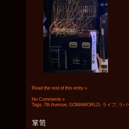
Read the rest of this entry »
No Comments »
Tags:
7th Avenue
,
GOMAWORLD
,
ライブ
,
ラバ
箪笥