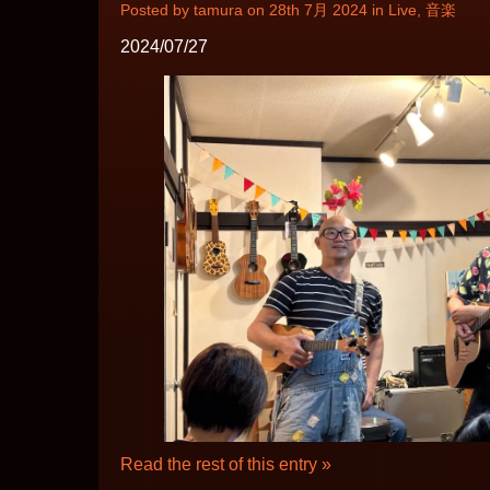
Posted by tamura on 28th 7月 2024 in
Live
,
音楽
2024/07/27
Read the rest of this entry »